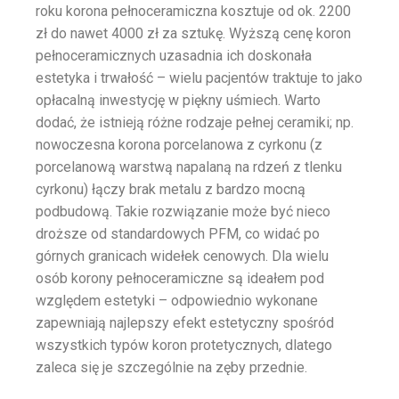
roku korona pełnoceramiczna kosztuje od ok. 2200
zł do nawet 4000 zł za sztukę. Wyższą cenę koron
pełnoceramicznych uzasadnia ich doskonała
estetyka i trwałość – wielu pacjentów traktuje to jako
opłacalną inwestycję w piękny uśmiech. Warto
dodać, że istnieją różne rodzaje pełnej ceramiki; np.
nowoczesna korona porcelanowa z cyrkonu (z
porcelanową warstwą napalaną na rdzeń z tlenku
cyrkonu) łączy brak metalu z bardzo mocną
podbudową. Takie rozwiązanie może być nieco
droższe od standardowych PFM, co widać po
górnych granicach widełek cenowych. Dla wielu
osób korony pełnoceramiczne są ideałem pod
względem estetyki – odpowiednio wykonane
zapewniają najlepszy efekt estetyczny spośród
wszystkich typów koron protetycznych, dlatego
zaleca się je szczególnie na zęby przednie.