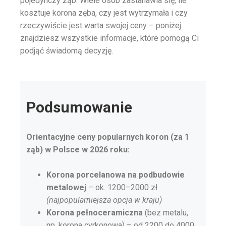
pojedynczy ząb. Wiele osób zastanawia się, ile
kosztuje korona zęba, czy jest wytrzymała i czy
rzeczywiście jest warta swojej ceny – poniżej
znajdziesz wszystkie informacje, które pomogą Ci
podjąć świadomą decyzję.
Podsumowanie
Orientacyjne ceny popularnych koron (za 1
ząb) w Polsce w 2026 roku:
Korona porcelanowa na podbudowie
metalowej
– ok. 1200–2000 zł
(najpopularniejsza opcja w kraju)
Korona pełnoceramiczna
(bez metalu,
np. korona cyrkonowa) – od 2200 do 4000