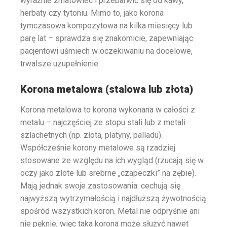
wyraźnie zmatowieć i przebarwić się od kawy,
herbaty czy tytoniu. Mimo to, jako korona
tymczasowa kompozytowa na kilka miesięcy lub
parę lat – sprawdza się znakomicie, zapewniając
pacjentowi uśmiech w oczekiwaniu na docelowe,
trwalsze uzupełnienie.
Korona metalowa (stalowa lub złota)
Korona metalowa to korona wykonana w całości z
metalu – najczęściej ze stopu stali lub z metali
szlachetnych (np. złota, platyny, palladu).
Współcześnie korony metalowe są rzadziej
stosowane ze względu na ich wygląd (rzucają się w
oczy jako złote lub srebrne „czapeczki” na zębie).
Mają jednak swoje zastosowania: cechują się
najwyższą wytrzymałością i najdłuższą żywotnością
spośród wszystkich koron. Metal nie odpryśnie ani
nie pęknie, więc taka korona może służyć nawet