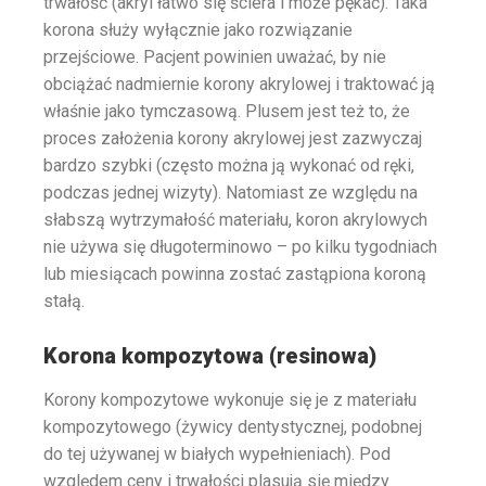
trwałość (akryl łatwo się ściera i może pękać). Taka
korona służy wyłącznie jako rozwiązanie
przejściowe. Pacjent powinien uważać, by nie
obciążać nadmiernie korony akrylowej i traktować ją
właśnie jako tymczasową. Plusem jest też to, że
proces założenia korony akrylowej jest zazwyczaj
bardzo szybki (często można ją wykonać od ręki,
podczas jednej wizyty). Natomiast ze względu na
słabszą wytrzymałość materiału, koron akrylowych
nie używa się długoterminowo – po kilku tygodniach
lub miesiącach powinna zostać zastąpiona koroną
stałą.
Korona kompozytowa (resinowa)
Korony kompozytowe wykonuje się je z materiału
kompozytowego (żywicy dentystycznej, podobnej
do tej używanej w białych wypełnieniach). Pod
względem ceny i trwałości plasują się między