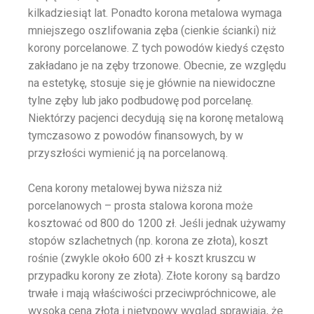
kilkadziesiąt lat. Ponadto korona metalowa wymaga
mniejszego oszlifowania zęba (cienkie ścianki) niż
korony porcelanowe​. Z tych powodów kiedyś często
zakładano je na zęby trzonowe. Obecnie, ze względu
na estetykę, stosuje się je głównie na niewidoczne
tylne zęby lub jako podbudowę pod porcelanę.
Niektórzy pacjenci decydują się na koronę metalową
tymczasowo z powodów finansowych, by w
przyszłości wymienić ją na porcelanową.
Cena korony metalowej bywa niższa niż
porcelanowych – prosta stalowa korona może
kosztować od 800 do 1200 zł. Jeśli jednak używamy
stopów szlachetnych (np. korona ze złota), koszt
rośnie (zwykle około 600 zł + koszt kruszcu w
przypadku korony ze złota)​. Złote korony są bardzo
trwałe i mają właściwości przeciwpróchnicowe, ale
wysoka cena złota i nietypowy wygląd sprawiają, że