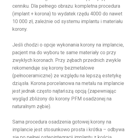
cenniku. Dla pełnego obrazu: kompletna procedura
(implant + korona) to wydatek rzędu 4000 do nawet
10 000 zł, zależnie od systemu implantu i materiału
korony.
Jeśli chodzi o opcje wykonania korony na implancie,
pacjent ma do wyboru te same materiały co przy
zwykłych koronach. Przy zębach przednich zwykle
rekomenduje się korony bezmetalowe
(pełnoceramiczne) ze względu na lepszą estetykę
dziąsła. Korona porcelanowa na metalu na implancie
jest jednak często najtańszą opcją (zapewniając
wygląd zbliżony do korony PFM osadzonej na
naturalnym zębie).
Sama procedura osadzenia gotowej korony na
implancie jest stosunkowo prosta i krótka – odbywa
się po pełnej osteointegracji implantu z kością