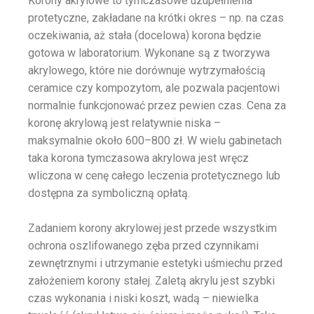
Korony akrylowe to tymczasowe uzupełnienia
protetyczne, zakładane na krótki okres – np. na czas
oczekiwania, aż stała (docelowa) korona będzie
gotowa w laboratorium. Wykonane są z tworzywa
akrylowego, które nie dorównuje wytrzymałością
ceramice czy kompozytom, ale pozwala pacjentowi
normalnie funkcjonować przez pewien czas. Cena za
koronę akrylową jest relatywnie niska –
maksymalnie około 600–800 zł. W wielu gabinetach
taka korona tymczasowa akrylowa jest wręcz
wliczona w cenę całego leczenia protetycznego lub
dostępna za symboliczną opłatą.
Zadaniem korony akrylowej jest przede wszystkim
ochrona oszlifowanego zęba przed czynnikami
zewnętrznymi i utrzymanie estetyki uśmiechu przed
założeniem korony stałej. Zaletą akrylu jest szybki
czas wykonania i niski koszt, wadą – niewielka