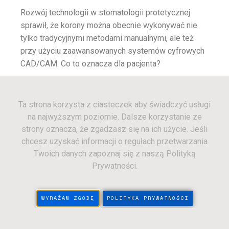
Rozwój technologii w stomatologii protetycznej
sprawił, że korony można obecnie wykonywać nie
tylko tradycyjnymi metodami manualnymi, ale też
przy użyciu zaawansowanych systemów cyfrowych
CAD/CAM. Co to oznacza dla pacjenta?
Czym jest technologia CAD/CAM i jak
działa?
Ta strona korzysta z ciasteczek aby świadczyć usługi
na najwyższym poziomie. Dalsze korzystanie ze
CAD/CAM (Computer-Aided Design/Computer-
strony oznacza, że zgadzasz się na ich użycie. Jeśli
Aided Manufacturing) to technologia, która umożliwia
chcesz uzyskać informacji o regułach przetwarzania
cyfrowe zaprojektowanie i frezowanie korony z
Twoich danych zapoznaj się z naszą Polityką
bloku ceramicznego lub kompozytowego. Zamiast
Prywatności.
pobierać tradycyjny wycisk, dentysta może
zeskanować oszlifowany ząb skanerem 3D, a
program komputerowy zaprojektuje idealnie
WYRAŻAM ZGODĘ
POLITYKA PRYWATNOŚCI
dopasowaną koronę. Następnie w gabinecie (lub
laboratorium) frezarka sterowana komputerowo