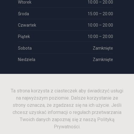
Wtorek
10:00 – 20:00
Środa
15:00 – 20:00
Czwartek
10:00 – 20:00
Piątek
10:00 – 20:00
Sobota
Zamknięte
Niedziela
Zamknięte
Ta strona korzysta z ciasteczek aby świadczyć usługi
na najwyższym poziomie. Dalsze korzystanie ze
strony oznacza, że zgadzasz się na ich użycie. Jeśli
chcesz uzyskać informacji o regułach przetwarzania
Twoich danych zapoznaj się z naszą Polityką
Copyright © 2026 Leśnickie Centrum Stomatologiczne
Prywatności.