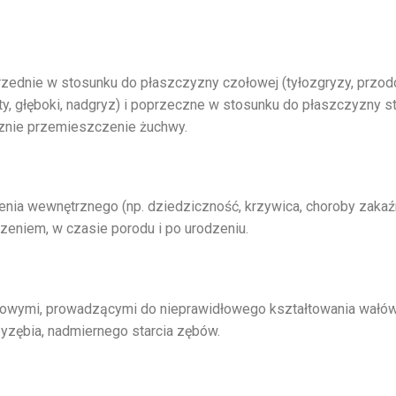
rzednie w stosunku do płaszczyzny czołowej (tyłozgryzy, przo
y, głęboki, nadgryz) i poprzeczne w stosunku do płaszczyzny s
znie przemieszczenie żuchwy.
ia wewnętrznego (np. dziedziczność, krzywica, choroby zakaź
eniem, w czasie porodu i po urodzeniu.
iowymi, prowadzącymi do nieprawidłowego kształtowania wałów
yzębia, nadmiernego starcia zębów.