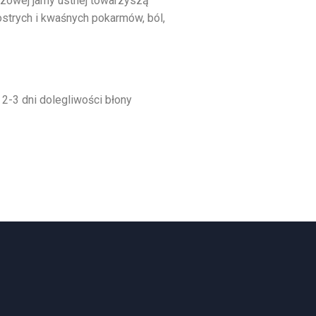
uzowej jamy ustnej towarzyszą
strych i kwaśnych pokarmów, ból,
 2-3 dni dolegliwości błony