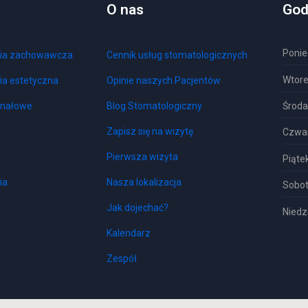
O nas
God
Ponie
gia zachowawcza
Cennik usług stomatologicznych
Wtor
ia estetyczna
Opinie naszych Pacjentów
Środa
anałowe
Blog Stomatologiczny
Zapisz się na wizytę
Czwa
Pierwsza wizyta
Piąte
ia
Nasza lokalizacja
Sobo
Jak dojechać?
Niedz
Kalendarz
Zespół