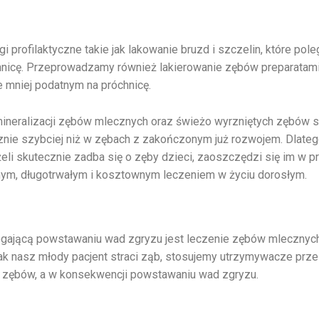
profilaktyczne takie jak lakowanie bruzd i szczelin, które pol
nicę. Przeprowadzamy również lakierowanie zębów preparatami n
 mniej podatnym na próchnicę.
mineralizacji zębów mlecznych oraz świeżo wyrzniętych zębów st
nie szybciej niż w zębach z zakończonym już rozwojem. Dlatego
li skutecznie zadba się o zęby dzieci, zaoszczędzi się im w pr
nym, długotrwałym i kosztownym leczeniem w życiu dorosłym.
gającą powstawaniu wad zgryzu jest leczenie zębów mlecznych
nak nasz młody pacjent straci ząb, stosujemy utrzymywacze prze
 zębów, a w konsekwencji powstawaniu wad zgryzu.