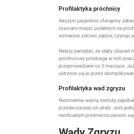
Profilaktyka próchnicy
Naszym pacjentom oferujemy zabiegi 
żywicami miejsc podatnych na próch
wzmacnia szkliwo zębów, czyniąc je
Należy pamiętać, że słaby stopień 
próchnicowy przebiega w nich znacz
przeprowadzane co 3 miesiące. Jeże
ustrzeże się je przed skomplikowa
Profilaktyka wad zgryzu
Niezmiernie ważną metodą zapobie
przedwczesnej ich utraty. Jeśli jed
niechcianym przemieszczeniom się
Wady Zgryzu