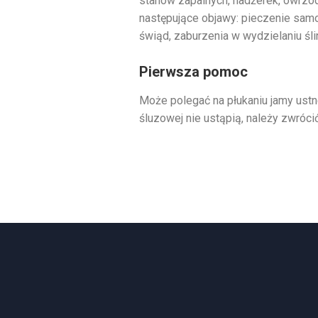
stanów zapalnych, nadżerek, owrzod
następujące objawy: pieczenie sam
świąd, zaburzenia w wydzielaniu śli
Pierwsza pomoc
Może polegać na płukaniu jamy ustne
śluzowej nie ustąpią, należy zwróci