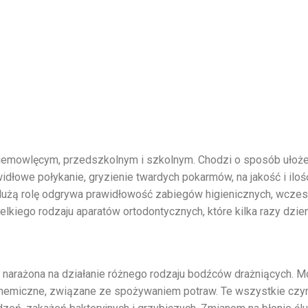
iemowlęcym, przedszkolnym i szkolnym. Chodzi o sposób ułożeni
idłowe połykanie, gryzienie twardych pokarmów, na jakość i ilo
 dużą rolę odgrywa prawidłowość zabiegów higienicznych, wczesne
elkiego rodzaju aparatów ortodontycznych, które kilka razy dzi
le narażona na działanie różnego rodzaju bodźców drażniących. 
ub chemiczne, związane ze spożywaniem potraw. Te wszystkie cz