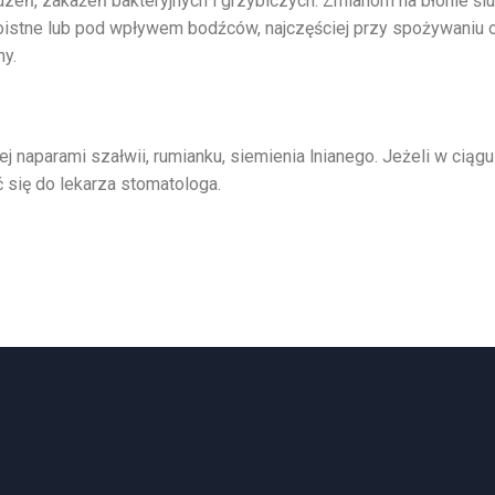
zeń, zakażeń bakteryjnych i grzybiczych. Zmianom na błonie śl
oistne lub pod wpływem bodźców, najczęściej przy spożywaniu o
ny.
j naparami szałwii, rumianku, siemienia lnianego. Jeżeli w ciągu
ć się do lekarza stomatologa.