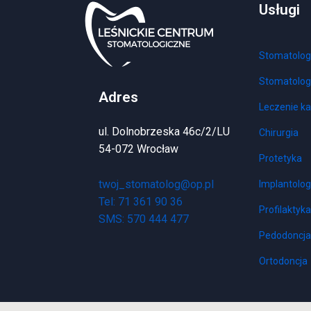
Usługi
Stomatolo
Stomatolog
Adres
Leczenie k
ul. Dolnobrzeska 46c/2/LU
Chirurgia
54-072 Wrocław
Protetyka
twoj_stomatolog@op.pl
Implantolog
Tel: 71 361 90 36
Profilaktyka
SMS: 570 444 477
Pedodoncja
Ortodoncja