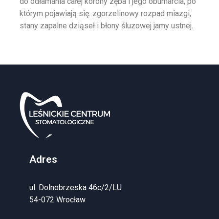
do odłamania całej korony zęba i jego obumarcia, po
którym pojawiają się: zgorzelinowy rozpad miazgi,
stany zapalne dziąseł i błony śluzowej jamy ustnej.
Adres
ul. Dolnobrzeska 46c/2/LU
54-072 Wrocław