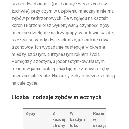
razem dwadzieścia (po dziesięć w szczęce i w
żuchwie), przy czym w uzębieniu mlecznym nie ma
zębów przedtrzonowych. Ze względu na kształt
koron i korzeni oraz wykonywaną czynność zęby
mleczne dzielą się na trzy grupy: w połowie każdej
szczęki są wtedy dwa siekacze, jeden kieł i dwa
trzonowce. Ich wypadanie następuje w okresie
między szóstym, a trzynastym rokiem życia.
Pomiędzy szóstym, a jedenastym-dwunastym
rokiem w jamie ustnej znajdują się zarówno zęby
mleczne, jak i stałe. Niekiedy zęby mleczne zostają
na całe życie.
Liczba i rodzaje zębów mlecznych
Zęby
Z
W
Razem
każdej
każdym
w
strony
łuku
szczęce