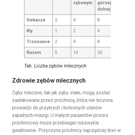
zębowym
górnej i
dolnej
Siekacze
2
4
8
Kły
1
2
4
Trzonowce
2
4
8
Razem
5
10
20
Tab. Liczba zębów mlecznych
Zdrowie zębów mlecznych
Zęby mleczne, tak jak zęby stałe, mogą zostać
zaatakowane przez próchnicę, która nie leczona
prowadzi do przykrych i bolesnych stanów
zapalnych miazgi. U małych pacjentów proces
próchnicowy może przebiegać niezwykle
gwałtownie. Przyczyna próchnicy najczęściej tkwi w